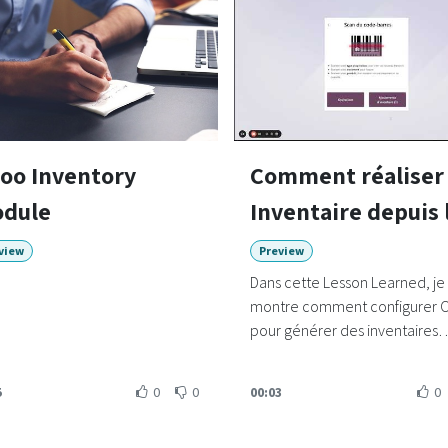
oo Inventory
Comment réaliser
dule
Inventaire depuis 
stock
view
Preview
Dans cette Lesson Learned, je
montre comment configurer 
pour générer des inventaires
depuis l'application Stock d'
5
0
0
00:03
0