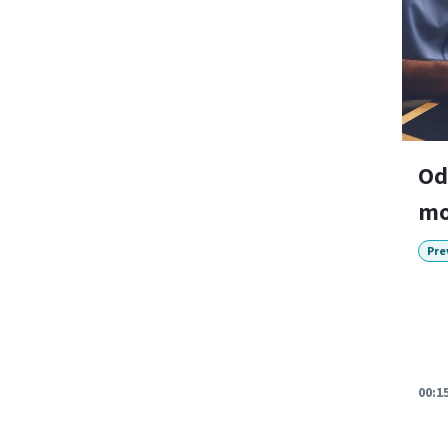
Od
mo
Pre
00:1