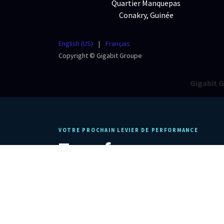
Quartier Manquepas
Conakry, Guinée
English (US)
|
Français
Copyright © Gigabit Groupe
Gigabit 
VOTRE PROCHAIN LEVIER DE PERFORMANCE
Transformons vos op
durable.
Un diagnostic ciblé pour identifier vos priorités, vos ris