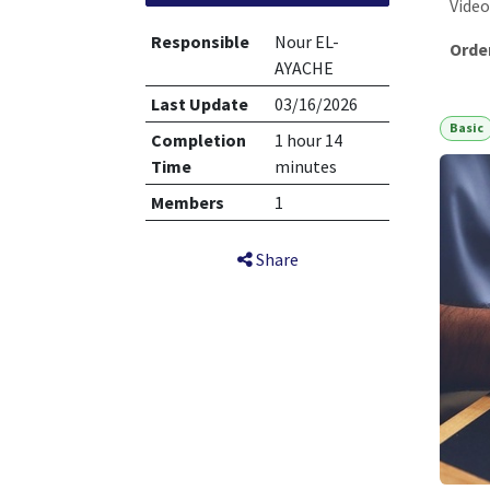
Video
Responsible
Nour EL-
Orde
AYACHE
Last Update
03/16/2026
Basic
Completion
1 hour 14
Time
minutes
Members
1
Share