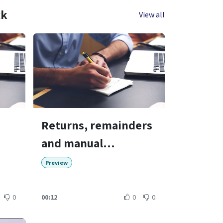
ck
View all
Returns, remainders
and manual
adjustments
Preview
0
00:12
0
0