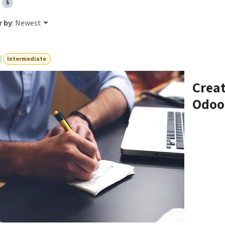
5
r by
: Newest
Intermediate
Crea
Odoo