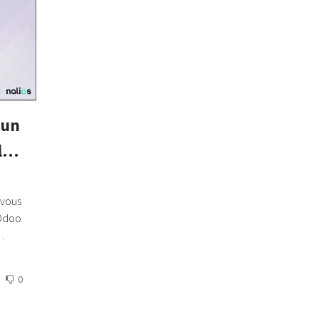
 un
le
 vous
Odoo
Odoo.
0