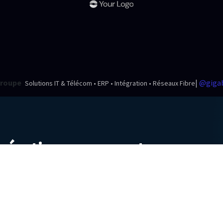
Groupe
|
@gigab
Solutions IT & Télécom • ERP • Intégration • Réseaux Fibre
érations en avantage
ques et la meilleure trajectoire.