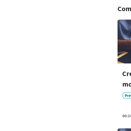
Comm
Cr
mo
Pre
00:2