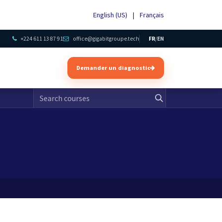
English (US)
|
Français
+224 611 13 87 91
office@gigabitgroupe.tech
FR
/
EN
Demander un diagnostic