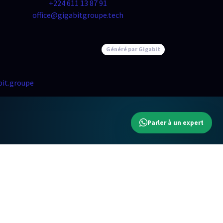
+224 611 13 87 91
office@gigabitgroupe.tech
Généré par Gigabit
it.groupe
Parler à un expert
Parler à un expert