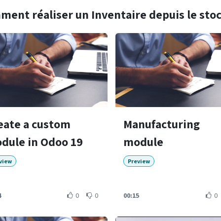
ent réaliser un Inventaire depuis le sto
eate a custom
Manufacturing
dule in Odoo 19
module
view
Preview
4
0
0
00:15
0