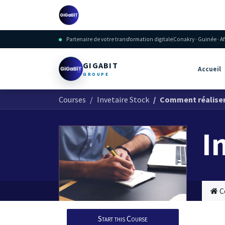
Skip to Content
Accueil
Nos solutions
Partenaire de votre transformation digitale
Conakry · Guinée · A
GIGABIT
Accueil
GROUPE
Courses
Invetaire Stock
Comment réaliser 
I
C
Start this Course