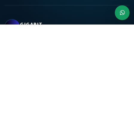
GIGABIT
GROUPE
Nous accompagnons les entreprises dans la digitalisation de leurs
métiers, l'intégration de leurs systèmes de gestion et la sécurisation de
leurs infrastructures.
SOLUTIONS
SECTEURS
Solutions métier
Mines & opérations
Infrastructure IT
Hydrocarbures & énergie
Services managés
BTP & construction