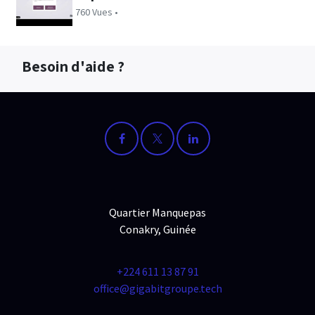
760 Vues •
Besoin d'aide ?
Quartier Manquepas
Conakry, Guinée
+224 611 13 87 91
office@gigabitgroupe.tech