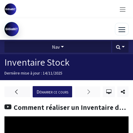
Se rendre au contenu
Nav
Inventaire Stock
Dernière mise à jour :
14/11/2025
Démarrer ce cours
Comment réaliser un Inventaire depuis le stock