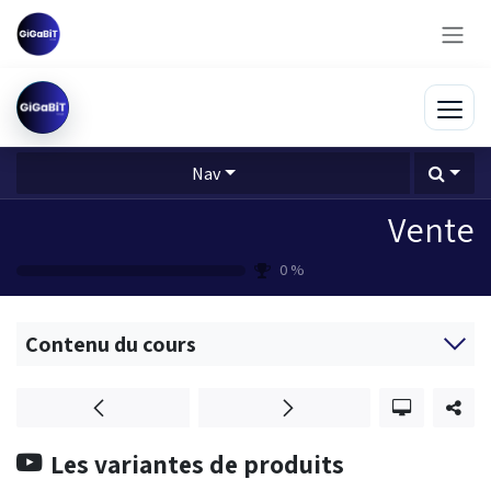
Se rendre au contenu
Nav
Vente
0
%
Contenu du cours
Les variantes de produits